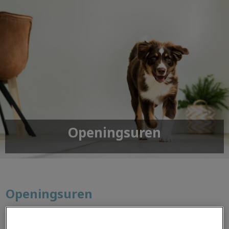
Openingsuren
Openingsuren
Wij werken enkel op afspraak. De beslissing om enkel