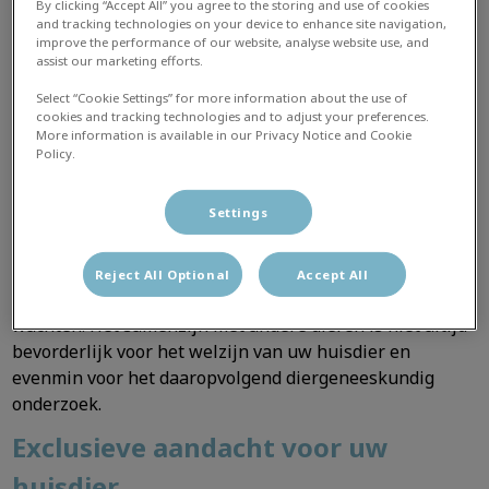
nog op afspraak te werken is genomen in het belang
By clicking “Accept All” you agree to the storing and use of cookies
van dier en eigenaar.
and tracking technologies on your device to enhance site navigation,
improve the performance of our website, analyse website use, and
assist our marketing efforts.
Maandag tot vrijdag: 8u30 tot 18u30
Select “Cookie Settings” for more information about the use of
Zaterdag: 08u30 tot 12u30
cookies and tracking technologies and to adjust your preferences.
More information is available in our Privacy Notice and Cookie
Tijdens de openingsuren kan u ,naast consultaties, ook
Policy.
uw voeding en medicatie komen halen.
Settings
Minder stress voor dier en eigenaar
Door op afspraak te werken, verminderen we de stress
Reject All Optional
Accept All
voor uw huisdier die soms gepaard gaat met het lange
wachten. Het samenzijn met andere dieren is niet altijd
bevorderlijk voor het welzijn van uw huisdier en
evenmin voor het daaropvolgend diergeneeskundig
onderzoek.
Exclusieve aandacht voor uw
huisdier