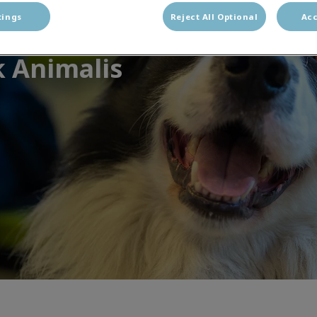
tings
Reject All Optional
Acc
k Animalis