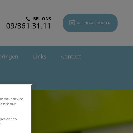
BEL ONS
09/361.31.11
AFSPRAAK MAKEN
eringen
Links
Contact
 on your device
assist our
gies and to
.