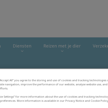
rtsenpraktijk Animalis
m
Diensten
Reizen met je dier
Verzek
 “Accept All” you agree to the storing and use of cookies and tracking technologies
site navigation, improve the performance of our website, analyse website use, and 
fforts.
kie Settings” for more information about the use of cookies and tracking technolo
 preferences. More information is available in our Privacy Notice and Cookie Policy