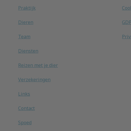
Praktijk
Coo
Dieren
GD
Team
Pri
Diensten
Reizen met je dier
Verzekeringen
Links
Contact
Spoed