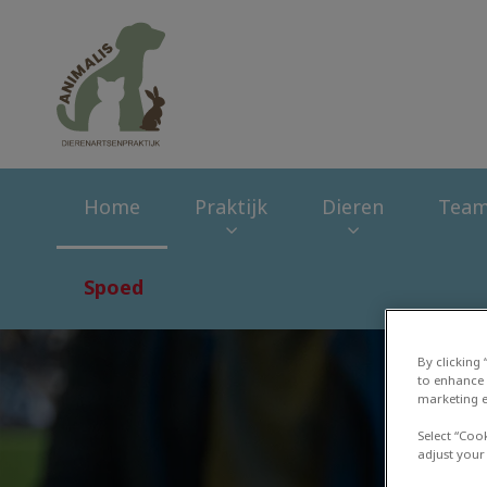
Homepage Dierena
Home
Praktijk
Dieren
Tea
Spoed
By clicking
to enhance 
marketing e
Select “Coo
adjust your